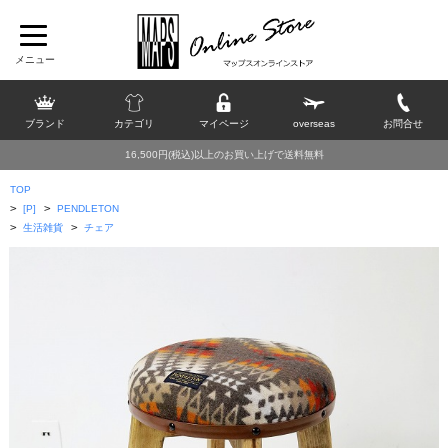
ブランド
カテゴリ
マイページ
overseas
お問合せ
16,500円(税込)以上のお買い上げで送料無料
TOP
>
>
[P]
PENDLETON
>
>
生活雑貨
チェア