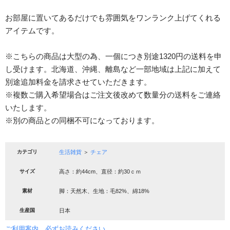
お部屋に置いてあるだけでも雰囲気をワンランク上げてくれる
アイテムです。
※こちらの商品は大型の為、一個につき別途1320円の送料を申
し受けます。北海道、沖縄、離島など一部地域は上記に加えて
別途追加料金を請求させていただきます。
※複数ご購入希望場合はご注文後改めて数量分の送料をご連絡
いたします。
※別の商品との同梱不可になっております。
カテゴリ
生活雑貨
＞
チェア
サイズ
高さ：約44cm、直径：約30ｃｍ
素材
脚：天然木、生地：毛82%、綿18%
生産国
日本
ご利用案内 必ずお読みください