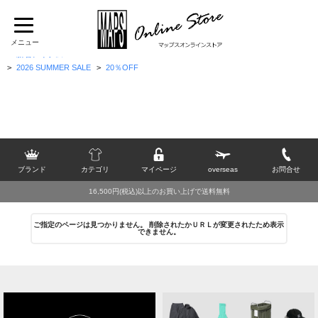
TOP
>
[A]
>
ASICS SportStyle
>
シューズ
>
スニーカー
>
新着アイテム
>
2026 SUMMER SALE
>
20％OFF
ブランド
カテゴリ
マイページ
overseas
お問合せ
16,500円(税込)以上のお買い上げで送料無料
ご指定のページは見つかりません。 削除されたかＵＲＬが変更されたため表示
できません。