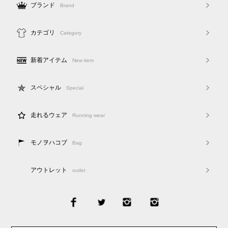
ブランド
Brand
カテゴリ
Category
新着アイテム
New item
スペシャル
Special
走れるウェア
Running wear
モノヲハコブ
Bag
アウトレット
outlet