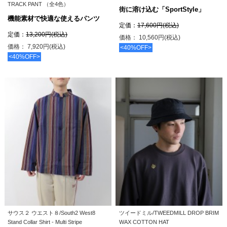
TRACK PANT （全4色）
街に溶け込む「SportStyle」
機能素材で快適な使えるパンツ
定価：
17,600円(税込)
定価：
13,200円(税込)
価格： 10,560円(税込)
価格： 7,920円(税込)
<40%OFF>
<40%OFF>
サウス２ ウエスト８/South2 West8
ツイードミル/TWEEDMILL DROP BRIM
Stand Collar Shirt - Multi Stripe
WAX COTTON HAT