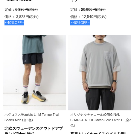
定価：
6,380円(税込)
定価：
20,900円(税込)
価格： 3,828円(税込)
価格： 12,540円(税込)
<40%OFF>
<40%OFF>
ホグロフス/Haglofs L.I.M Tempo Trail
オリジナルチャコール/ORIGINAL
Shorts Men (全3色)
CHARCOAL OC Mesh Solid Over T（全2
色）
北欧スウェーデンのアウトドアブ
ランド“Haglöfs”
真夏もレイヤードスタイルを楽し