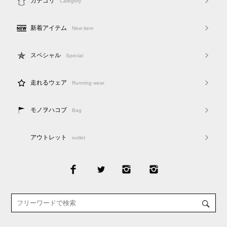
カテゴリ
Category
新着アイテム
New item
スペシャル
Special
走れるウェア
Running wear
モノヲハコブ
Bag
アウトレット
outlet