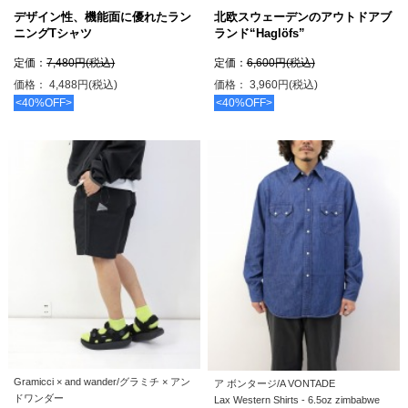
デザイン性、機能面に優れたラン
北欧スウェーデンのアウトドアブ
ニングTシャツ
ランド“Haglöfs”
定価：
7,480円(税込)
定価：
6,600円(税込)
価格： 4,488円(税込)
価格： 3,960円(税込)
<40%OFF>
<40%OFF>
Gramicci × and wander/グラミチ × アン
ア ボンタージ/A VONTADE
ドワンダー
Lax Western Shirts - 6.5oz zimbabwe