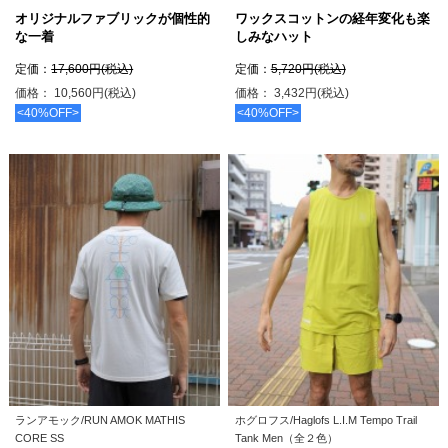
オリジナルファブリックが個性的
ワックスコットンの経年変化も楽
な一着
しみなハット
定価：
17,600円(税込)
定価：
5,720円(税込)
価格： 10,560円(税込)
価格： 3,432円(税込)
<40%OFF>
<40%OFF>
ランアモック/RUN AMOK MATHIS
ホグロフス/Haglofs L.I.M Tempo Trail
CORE SS
Tank Men（全２色）