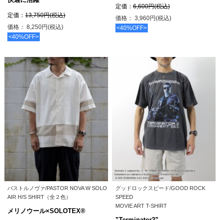
定価：
6,600円(税込)
定価：
13,750円(税込)
価格： 3,960円(税込)
価格： 8,250円(税込)
<40%OFF>
<40%OFF>
パストルノヴァ/PASTOR NOVA W SOLO
グッドロックスピード/GOOD ROCK
AIR H/S SHIRT（全２色）
SPEED
MOVIE ART T-SHIRT
メリノウール×SOLOTEX®
”Terminator2”