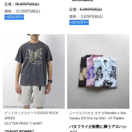
定価：
36,800円(税込)
定価：
6,380円(税込)
価格： 22,080円(税込)
価格： 3,828円(税込)
<40%OFF>
<40%OFF>
グッドロックスピード/GOOD ROCK
ニードルズ×カエ タナカ/Needles x Kae
SPEED
Tanaka S/S One-Up Shirt - KT Papillon
GLITTER PRINT T-SHIRT
バタフライが妖艶に舞うアロハシ
”DAVID BOWIE”
ャツ