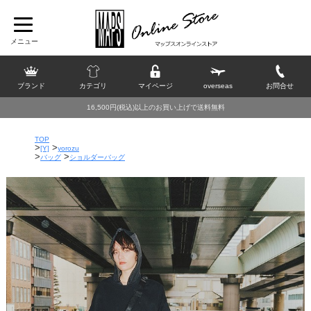
ブランド
カテゴリ
マイページ
overseas
お問合せ
16,500円(税込)以上のお買い上げで送料無料
TOP
>
>
[Y]
yorozu
>
>
バッグ
ショルダーバッグ