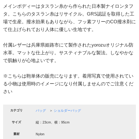
メインボディーはタスラン糸から作られた日本製ナイロンタフ
タ。こちらのタスラン糸はリサイクル。GRS認証を取得した工
場で生産。撥水効果もありながら、フッ素フリーのCO撥水剤に
て仕上げられており人体に優しい生地です。
付属レザーは兵庫県姫路市にて製作されたyorozuオリジナル防
水革。マットな仕上がり。サスティナブルな製法。しなやかな
で肌触りが心地よいです。
※こちらは鞄単体の販売になります。着用写真で使用されてい
る小物は使用時のイメージになり付属しませんのでご注意くだ
さい
カテゴリ
バッグ
＞
ショルダーバッグ
サイズ
縦：23cm、横：95cm
素材
Nylon