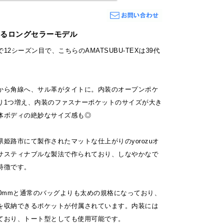
表するロングセラーモデル
12シーズン目で、こちらのAMATSUBU-TEXは39代
から角線へ、サル革がタイトに。内装のオープンポケ
り1つ増え、内装のファスナーポケットのサイズが大き
体ボディの絶妙なサイズ感も◎
姫路市にて製作されたマットな仕上がりのyorozuオ
サスティナブルな製法で作られており、しなやかなで
特徴です。
10mmと通常のバッグよりも太めの規格になっており、
を収納できるポケットが付属されています。内装には
ており、トート型としても使用可能です。