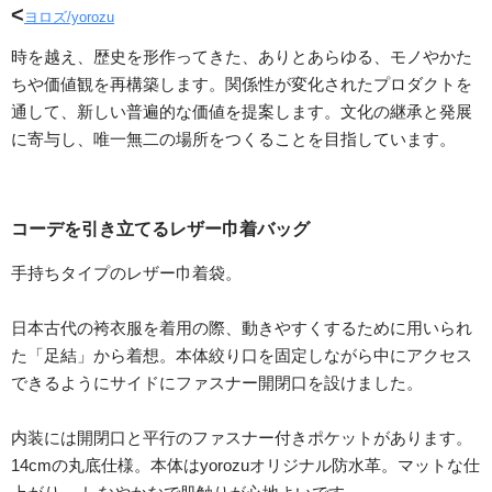
<
ヨロズ/yorozu
時を越え、歴史を形作ってきた、ありとあらゆる、モノやかた
ちや価値観を再構築します。関係性が変化されたプロダクトを
通して、新しい普遍的な価値を提案します。文化の継承と発展
に寄与し、唯一無二の場所をつくることを目指しています。
コーデを引き立てるレザー巾着バッグ
手持ちタイプのレザー巾着袋。
日本古代の袴衣服を着用の際、動きやすくするために用いられ
た「足結」から着想。本体絞り口を固定しながら中にアクセス
できるようにサイドにファスナー開閉口を設けました。
内装には開閉口と平行のファスナー付きポケットがあります。
14cmの丸底仕様。本体はyorozuオリジナル防水革。マットな仕