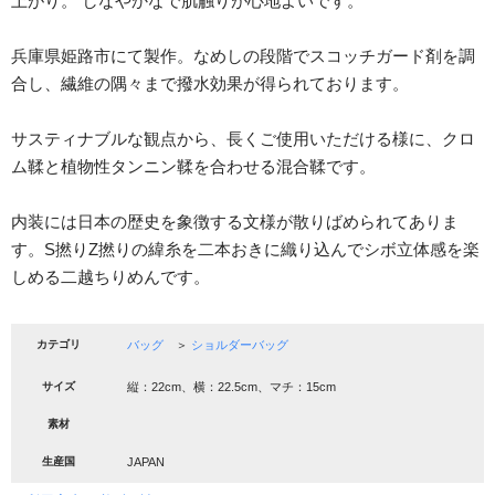
上がり。 しなやかなで肌触りが心地よいです。
兵庫県姫路市にて製作。なめしの段階でスコッチガード剤を調
合し、繊維の隅々まで撥水効果が得られております。
サスティナブルな観点から、長くご使用いただける様に、クロ
ム鞣と植物性タンニン鞣を合わせる混合鞣です。
内装には日本の歴史を象徴する文様が散りばめられてありま
す。S撚りZ撚りの緯糸を二本おきに織り込んでシボ立体感を楽
しめる二越ちりめんです。
カテゴリ
バッグ
＞
ショルダーバッグ
サイズ
縦：22cm、横：22.5cm、マチ：15cm
素材
生産国
JAPAN