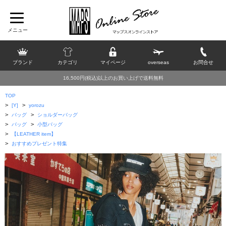
ブランド
カテゴリ
マイページ
overseas
お問合せ
16,500円(税込)以上のお買い上げで送料無料
TOP
>
>
[Y]
yorozu
>
>
バッグ
ショルダーバッグ
>
>
バッグ
小型バッグ
>
【LEATHER item】
>
おすすめプレゼント特集