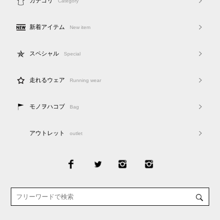
カテゴリ
Category
新着アイテム
New item
スペシャル
Special
走れるウェア
Running wear
モノヲハコブ
Bag
アウトレット
outlet