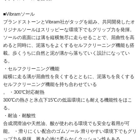
■Vibramソール
ブランドストーンとVibram社がタッグを組み、共同開発したオ
リジナルソールはスリッピーな環境下でもグリップ力を発揮。
ソールの底面には溝を縦横無尽に走らせることで、屈曲性を高
めると同時に、泥落ちをよくするセルフクリーニング機能も搭
載。歩くうちに自然と泥が溝から落ちていく設計になってい
る。
・セルフクリーニング機能
縦横に走る溝が屈曲性を良くするとともに、泥落ちを良くする
セルフクリーニング機能を持ち合わせている
。 ・300℃対応耐熱
300℃の熱さと氷点下15℃の低温環境にも耐える機能性をほこ
る。
・耐油・耐酸性
合成潤滑油や天然油、酸が使われる環境でも安全な着用が可
能。 ・滑りにくい配合のゴムソール 滑りやすい環境下でもグリ
ップ力を発揮。履き心地は柔らかくクッション性もある。