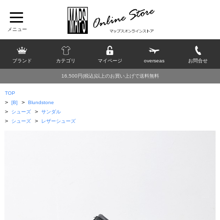
ブランド
カテゴリ
マイページ
overseas
お問合せ
16,500円(税込)以上のお買い上げで送料無料
TOP
>
>
[B]
Blundstone
>
>
シューズ
サンダル
>
>
シューズ
レザーシューズ