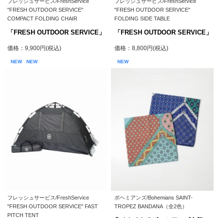
フレッシュサービス/FreshService
フレッシュサービス/FreshService
"FRESH OUTDOOR SERVICE"
"FRESH OUTDOOR SERVICE"
COMPACT FOLDING CHAIR
FOLDING SIDE TABLE
「FRESH OUTDOOR SERVICE」
「FRESH OUTDOOR SERVICE」
価格：9,900円(税込)
価格：8,800円(税込)
NEW
NEW
NEW
フレッシュサービス/FreshService
ボヘミアンズ/Bohemians SAINT-
"FRESH OUTDOOR SERVICE" FAST
TROPEZ BANDANA（全2色）
PITCH TENT