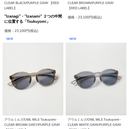
CLEAR BLACK/PURPLE GRAY 【RED
CLEAR BROWN/PURPLE GRAY
LABEL】
【RED LABEL】
"Izanagi"・"Izanami" ２つの中間
価格：23,100円(税込)
に位置する「Tsukuyomi」
価格：23,100円(税込)
NEW
NEW
アウルミルズ/OWL MILS Tsukuyomi -
アウルミルズ/OWL MILS Tsukuyomi -
CLEAR BROWN GREY/PURPLE GRAY
CLEAR WHITE GRAY/PURPLE GRAY