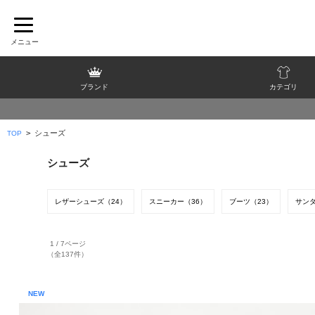
ブランド
カテゴリ
>
シューズ
TOP
シューズ
レザーシューズ（24）
スニーカー（36）
ブーツ（23）
サンダ
1 / 7ページ
（全137件）
NEW