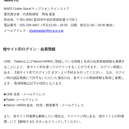
MAPS Online Store/マップスオンラインストア
運営責任者：代表取締役 岡地 俊直
所在地：〒951-8062 新潟市中央区西堀前通 4-735-1
電話番号：025-228-4667（平日12:00～18:30、日曜、祭日11:00～18:30 無休）
メールアドレス：
shopmaster@m-a-p-s.jp
他サイトIDログイン・会員登録
LINE、TwitterおよびYahoo!JAPANに登録している情報と当店の会員登録情報を連携す
ることにより、 各サイトIDを使ってログインすることができます。 ログイン画面に
ある、【他サイトIDでログイン】ボタンより手続きを行ってください。 なお、ログイ
ン時の認証画面にて許可をいただいた場合のみ、各サイトの登録情報を取得し連携し
ます。 取得情報は以下の項目となります。
■LINE 名前・メールアドレス
■Twitter メールアドレス
■Yahoo! JAPAN 姓名・性別・郵便番号・メールアドレス
また、各サイトID連携を解除したい場合は、マイページ内にある「他サイトとのID連
携」にて【解除する】ボタンをクリックしてください。