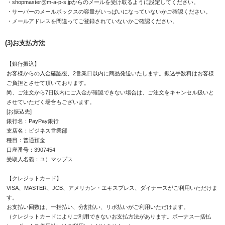
・shopmaster@m-a-p-s.jpからのメールを受け取るように設定してください。
・サーバーのメールボックスの容量がいっぱいになっていないかご確認ください。
・メールアドレスを間違ってご登録されていないかご確認ください。
(3)お支払方法
【銀行振込】
お客様からの入金確認後、2営業日以内に商品発送いたします。振込手数料はお客様
ご負担とさせて頂いております。
尚、ご注文から7日以内にご入金が確認できない場合は、ご注文をキャンセル扱いと
させていただく場合もございます。
[お振込先]
銀行名：PayPay銀行
支店名：ビジネス営業部
種目：普通預金
口座番号：3907454
受取人名義：ユ）マップス
【クレジットカード】
VISA、MASTER、JCB、アメリカン・エキスプレス、ダイナースがご利用いただけま
す。
お支払い回数は、一括払い、分割払い、リボ払いがご利用いただけます。
（クレジットカードによりご利用できないお支払方法があります。ボーナス一括払