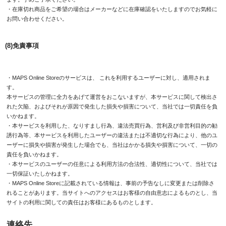
・在庫切れ商品をご希望の場合はメーカーなどに在庫確認をいたしますのでお気軽に
お問い合わせください。
(8)免責事項
・MAPS Online Storeのサービスは、 これを利用するユーザーに対し、適用されま
す。
本サービスの管理に全力をあげて運営をおこないますが、本サービスに関して検出さ
れた欠陥、およびそれが原因で発生した損失や損害について、当社では一切責任を負
いかねます。
・本サービスを利用した、なりすまし行為、違法売買行為、営利及び非営利目的の勧
誘行為等、本サービスを利用したユーザーの違法または不適切な行為により、他のユ
ーザーに損失や損害が発生した場合でも、当社はかかる損失や損害について、一切の
責任を負いかねます。
・本サービスのユーザーの任意による利用方法の合法性、適切性について、当社では
一切保証いたしかねます。
・MAPS Online Storeに記載されている情報は、事前の予告なしに変更または削除さ
れることがあります。当サイトへのアクセスはお客様の自由意志によるものとし、当
サイトの利用に関しての責任はお客様にあるものとします。
連絡先