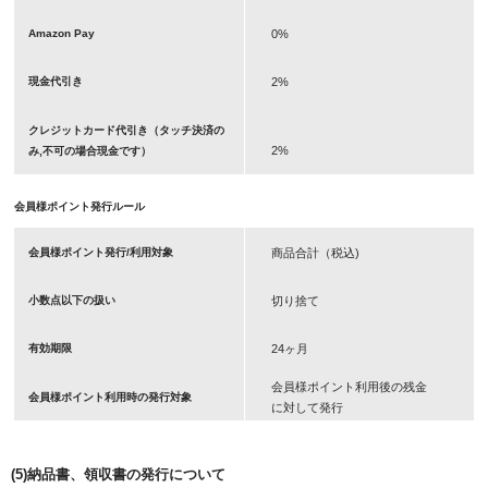
0%
Amazon Pay
2%
現金代引き
クレジットカード代引き（タッチ決済の
2%
み,不可の場合現金です）
会員様ポイント発行ルール
商品合計（税込)
会員様ポイント発行/利用対象
切り捨て
小数点以下の扱い
24ヶ月
有効期限
会員様ポイント利用後の残金
会員様ポイント利用時の発行対象
に対して発行
(5)納品書、領収書の発行について