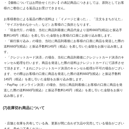
・【価格についてはお問合せください】の表記商品につきましては、原則としてお客
様のご都合による返品はお受けできません。
お客様都合による返品の際の送料は（「イメージと違った」、「注文をまちがえた」
「サイズが合わなかった」など）お客様のご負担となります。
・「現金代引」の場合、当社に商品到着後に商品代金より送料660円(税込)と振込手
数料145円（税込）を差し引いた金額をお客様の口座にお振り込み致します。
・「銀行振り込み」の場合、当社に商品到着後にお客様の口座に商品を発送した際の
送料660円(税込）と振込手数料145円（税込）を差し引いた金額をお振り込み致しま
す。
・「クレジットカード決済」の場合、当社に商品到着後にクレジットカード決済のキ
ャンセル処理を行います。商品を発送した際の送料はクレジットカードにて請求させ
て頂きます。＊まれにクレジットカード決済のキャンセル処理が不可の場合がござい
ます、その際はお客様の口座に商品を発送した際の送料660円(税込）と振込手数料
145円（税込）を差し引いた金額をお振り込み致します。
・PayPay（オンライン決済）の場合、当社に商品到着後にお客様の口座に商品を発
送した際の送料660円(税込）と振込手数料145円（税込）を差し引いた金額をお振り
込み致します。
(7)在庫切れ商品について
・店舗と在庫を共有している為、更新が間に合わず欠品や完売している場合がござい
ます。予めご了承ください。