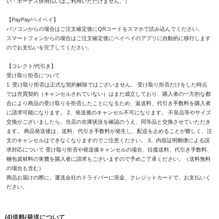
い・ボーナス併用払いはご利用いただけません。）
【PayPay/ペイペイ】
パソコンからの場合はご注文確定後にQRコードをスマホで読み込んでください。
スマートフォンからの場合はご注文確定後にペイペイのアプリに自動的に移行します
のでお支払いを完了してください。
【コレクト/代引き】
受け取り拒否について
1. 受け取り拒否は正式な契約解除ではございません。 受け取り拒否だけをした時点
では売買契約（キャンセルされていない）はまだ成立しており、購入者の一方的な都
合により商品の受け取りを拒否したことになるため、返送料、代引き手数料を購入者
に請求可能になります。 2、発送後のキャンセル不可になります。 不良品等やサイズ
交換がございましたら、当店の在庫状況を確認のうえ、同等品と交換させていただき
ます。 商品発送後は、送料、代引き手数料が発生し、配送を止めることが難しく、注
文のキャンセルはできなくなりますのでご注意ください。 3、内容証明郵便による請
求対応について 受け取り拒否や発送後キャンセルの場合、往復送料、代引き手数料、
梱包資材料の実費を購入者に請求もございますので予めご了承ください。（送料無料
の場合も含む）
商品お届けの際に、運送会社のドライバーに現金、クレジットカードで、お支払いく
ださい。
(4)送料/発送について