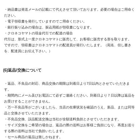
・納品書は発送メールの記載にて代えさせて頂いております。必要の場合はご用命く
ださい。
・電子領収書を発行していますのでご用命ください。
・銀行振り込みの場合は、振込用紙が領収書になります。
・クロネコヤマトの現金代引での配達の場合
代引は、形式上一度クロネコヤマトに販売して、お客様に販売する形を取ります。
ですので、領収書はクロネコヤマトの配達員が発行いたします。（宛名、但し書き
を、配達員にお伝え下さい。）
(6)返品/交換について
・返品、不良品の対応、商品交換の期限は到着日より7日以内とさせていただきま
す。
・期間内にメール及びお電話にて必ずご連絡ください。到着日より７日以降は返品を
お受けすることができません。
・万一不良品等がございましたら、当店の在庫状況を確認のうえ、新品、または同等
品と交換させていただきます。
・不良品交換、誤品配送交換は当社が全額送料負担とさせていただきます。
・サイズ交換をご希望の場合は、返品の際の送料はお客様ご負担になり、再度お送り
する際の送料は当社で負担いたします。
・セール商品の返品は致しかねます。