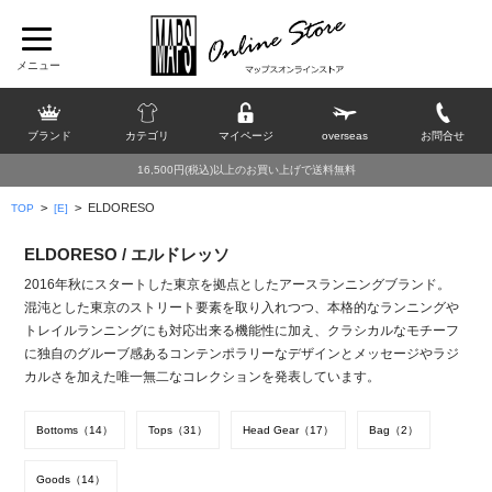
ブランド
カテゴリ
マイページ
overseas
お問合せ
16,500円(税込)以上のお買い上げで送料無料
>
>
ELDORESO
TOP
[E]
ELDORESO / エルドレッソ
2016年秋にスタートした東京を拠点としたアースランニングブランド。
混沌とした東京のストリート要素を取り入れつつ、本格的なランニングや
トレイルランニングにも対応出来る機能性に加え、クラシカルなモチーフ
に独自のグルーブ感あるコンテンポラリーなデザインとメッセージやラジ
カルさを加えた唯一無二なコレクションを発表しています。
Bottoms（14）
Tops（31）
Head Gear（17）
Bag（2）
Goods（14）