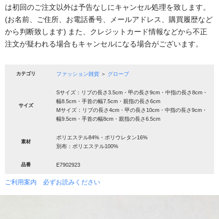
は初回のご注文以外は予告なしにキャンセル処理を致します。
(お名前、ご住所、お電話番号、メールアドレス、購買履歴など
から判断致します) また、クレジットカード情報などから不正
注文が疑われる場合もキャンセルになる場合がございます。
カテゴリ
ファッション雑貨
＞
グローブ
Sサイズ：リブの長さ3.5cm・甲の長さ9cm・中指の長さ8cm・
幅8.5cm・手首の幅7.5cm・親指の長さ6cm
サイズ
Mサイズ：リブの長さ4cm・甲の長さ10cm・中指の長さ9cm・
幅9.5cm・手首の幅8cm・親指の長さ6.5cm
ポリエステル84%・ポリウレタン16%
素材
別布：ポリエステル100%
品番
E7902923
ご利用案内 必ずお読みください