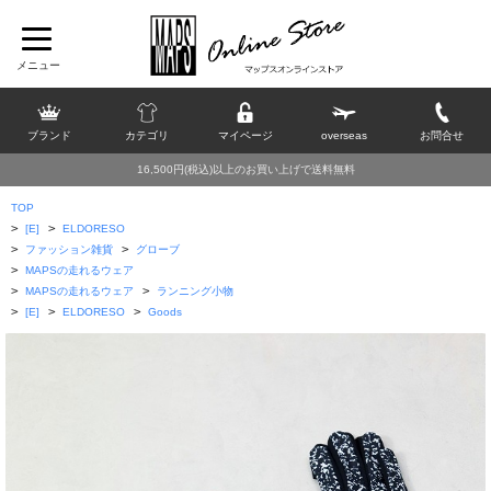
ブランド
カテゴリ
マイページ
overseas
お問合せ
16,500円(税込)以上のお買い上げで送料無料
TOP
>
>
[E]
ELDORESO
>
>
ファッション雑貨
グローブ
>
MAPSの走れるウェア
>
>
MAPSの走れるウェア
ランニング小物
>
>
>
[E]
ELDORESO
Goods