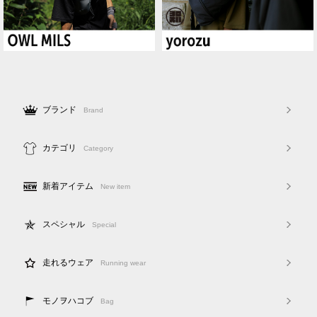
ブランド
Brand
カテゴリ
Category
新着アイテム
New item
スペシャル
Special
走れるウェア
Running wear
モノヲハコブ
Bag