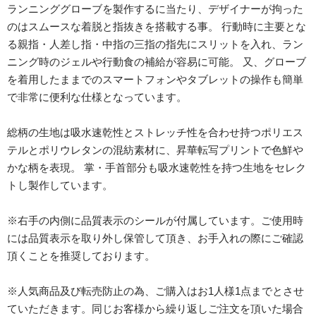
ランニンググローブを製作するに当たり、デザイナーが拘った
のはスムースな着脱と指抜きを搭載する事。 行動時に主要とな
る親指・人差し指・中指の三指の指先にスリットを入れ、ラン
ニング時のジェルや行動食の補給が容易に可能。 又、グローブ
を着用したままでのスマートフォンやタブレットの操作も簡単
で非常に便利な仕様となっています。
総柄の生地は吸水速乾性とストレッチ性を合わせ持つポリエス
テルとポリウレタンの混紡素材に、昇華転写プリントで色鮮や
かな柄を表現。 掌・手首部分も吸水速乾性を持つ生地をセレク
トし製作しています。
※右手の内側に品質表示のシールが付属しています。ご使用時
には品質表示を取り外し保管して頂き、お手入れの際にご確認
頂くことを推奨しております。
※人気商品及び転売防止の為、ご購入はお1人様1点までとさせ
ていただきます。同じお客様から繰り返しご注文を頂いた場合