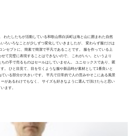
た。 わたしたちが活動している和歌山県白浜町は海と山に囲まれた自然
ちいろいろなことが少しずつ変化していきましたが、 変わらず服だけは
コンセプトに、簡素で簡潔で平凡であることです。 服を作っている上
わせて完璧に表現することはできないので、 これがいい。というより
たちの手で売るものはセールはしていません。 ユニセックスであり、匿
す。 ひと目見て、目を引くような服や新品時が素材として1番良いと
ねている部分が大きいです。 平凡で日常的で人の営みやそこにある風景
リーがあるわけでもなく、 サイズも好きなように選んで頂けたらと思い
ています。