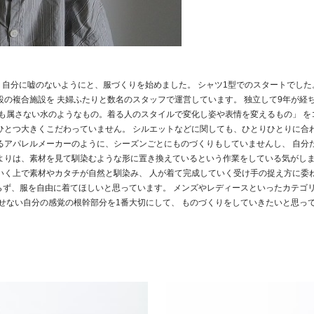
げ、 自分に嘘のないようにと、服づくりを始めました。 シャツ1型でのスタートでし
設の複合施設を 夫婦ふたりと数名のスタッフで運営しています。 独立して9年が経
にも属さない水のようなもの。着る人のスタイルで変化し姿や表情を変えるもの」 を
ひとつ大きくこだわっていません。 シルエットなどに関しても、ひとりひとりに合
るアパレルメーカーのように、シーズンごとにものづくりもしていませんし、 自分
よりは、素材を見て馴染むような形に置き換えているという作業をしている気がしま
いく上で素材やカタチが自然と馴染み、 人が着て完成していく受け手の捉え方に委
限らず、服を自由に着てほしいと思っています。 メンズやレディースといったカテゴ
表せない自分の感覚の根幹部分を1番大切にして、 ものづくりをしていきたいと思っ