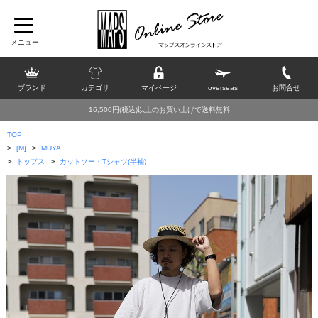
ブランド
カテゴリ
マイページ
overseas
お問合せ
16,500円(税込)以上のお買い上げで送料無料
TOP
>
>
[M]
MUYA
>
>
トップス
カットソー・Tシャツ(半袖)