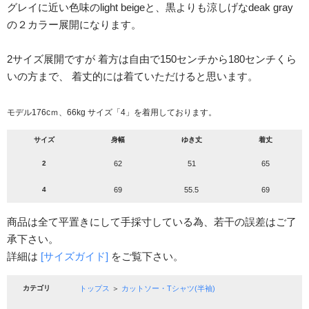
グレイに近い色味のlight beigeと、黒よりも涼しげなdeak gray
の２カラー展開になります。
2サイズ展開ですが 着方は自由で150センチから180センチくら
いの方まで、 着丈的には着ていただけると思います。
モデル176cｍ、66kg サイズ「4」を着用しております。
サイズ
身幅
ゆき丈
着丈
2
62
51
65
4
69
55.5
69
商品は全て平置きにして手採寸している為、若干の誤差はご了
承下さい。
詳細は
[サイズガイド]
をご覧下さい。
カテゴリ
トップス
＞
カットソー・Tシャツ(半袖)