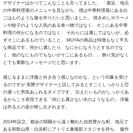
デザイナーはかつてこんなことも言ってました。 「最近、地元
の中華料理屋のメニューを見ながら、僕は中華料理屋にある白
ごはんのような服を作りたいと思いました。 焼きめしやラーメ
ンや餃子のような人気のある食べ物ではなく、そこにある中華
料理の何かになるのではなく、 それらには属してはないが、必
ずそこにあるものでいること。 MUYAの商品は特徴もなく平凡
な商品です。何かに属したり、なにかになろうとするのでな
く、他のなにものでもないがそこにあるもの。」 飾り気がなく
とても素敵なメッセージだと思います。
感じるままに洋服と向き合う感じなのかな、という印象を受け
るのですが 実際デザイナーと話してみるとすごくしっかりと芯
の通った男気あふれるタイプです。 伝えたいものがしっかりあ
るからこそ表現できる「何にも属さない水のようなもの」 洋服
は作る人の姿が映し出されます。
2014年設立、都会の喧騒から遠く離れた自然豊かな町、地元で
ある和歌山県・白浜町にアトリエ兼撮影スタジオを持ち、 服作