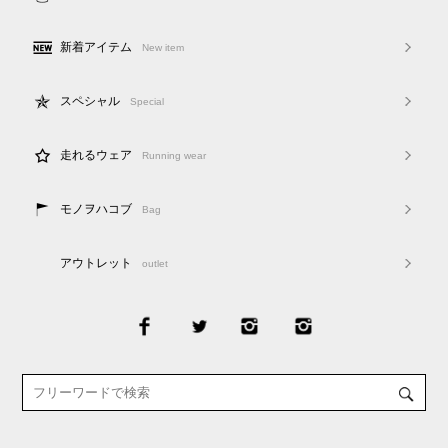
新着アイテム
New item
スペシャル
Special
走れるウェア
Running wear
モノヲハコブ
Bag
アウトレット
outlet