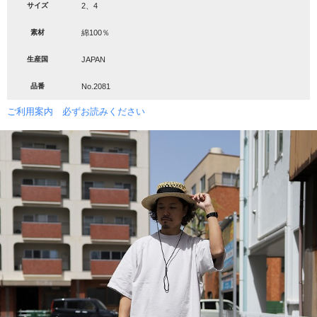
サイズ
2、4
素材
綿100％
生産国
JAPAN
品番
No.2081
ご利用案内 必ずお読みください