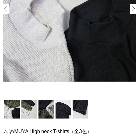
ムヤ/MUYA High neck T-shirts（全3色）