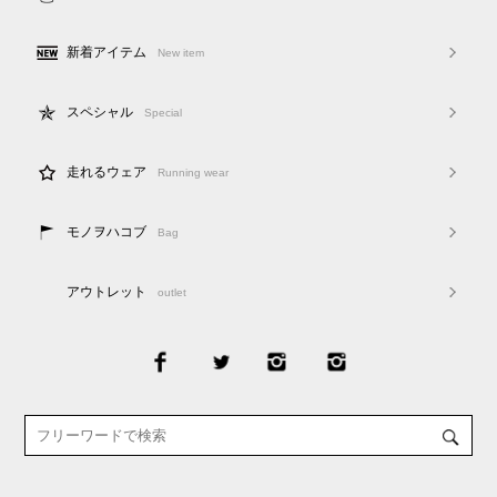
新着アイテム
New item
スペシャル
Special
走れるウェア
Running wear
モノヲハコブ
Bag
アウトレット
outlet