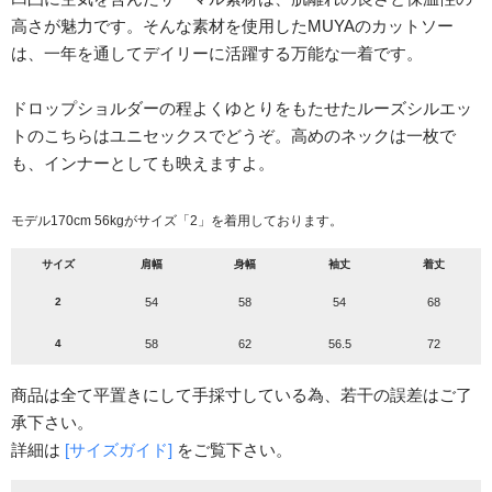
高さが魅力です。そんな素材を使用したMUYAのカットソー
は、一年を通してデイリーに活躍する万能な一着です。
ドロップショルダーの程よくゆとりをもたせたルーズシルエッ
トのこちらはユニセックスでどうぞ。高めのネックは一枚で
も、インナーとしても映えますよ。
モデル170cm 56kgがサイズ「2」を着用しております。
サイズ
肩幅
身幅
袖丈
着丈
2
54
58
54
68
4
58
62
56.5
72
商品は全て平置きにして手採寸している為、若干の誤差はご了
承下さい。
詳細は
[サイズガイド]
をご覧下さい。