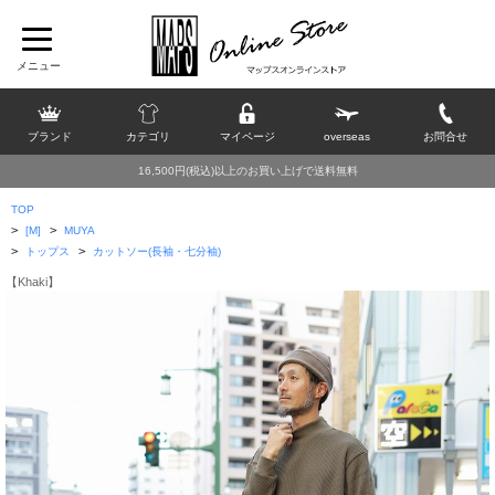
ブランド
カテゴリ
マイページ
overseas
お問合せ
16,500円(税込)以上のお買い上げで送料無料
TOP
>
>
[M]
MUYA
>
>
トップス
カットソー(長袖・七分袖)
【Khaki】