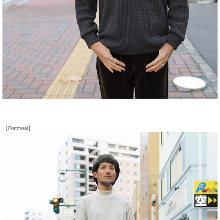
【Oatmeal】