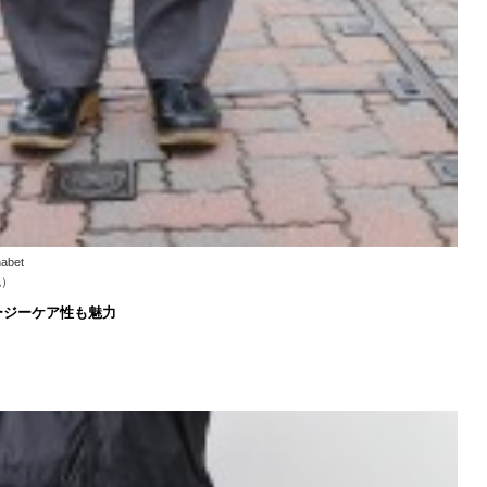
bet
色）
ージーケア性も魅力