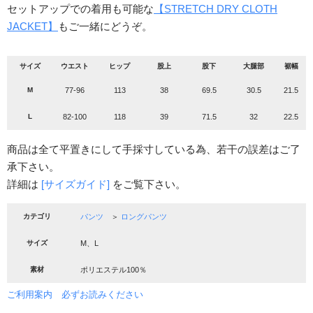
セットアップでの着用も可能な
【STRETCH DRY CLOTH
JACKET】
もご一緒にどうぞ。
サイズ
ウエスト
ヒップ
股上
股下
大腿部
裾幅
M
77-96
113
38
69.5
30.5
21.5
L
82-100
118
39
71.5
32
22.5
商品は全て平置きにして手採寸している為、若干の誤差はご了
承下さい。
詳細は
[サイズガイド]
をご覧下さい。
カテゴリ
パンツ
＞
ロングパンツ
サイズ
M、L
素材
ポリエステル100％
ご利用案内 必ずお読みください