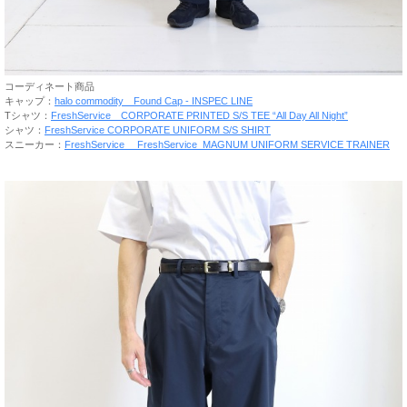
コーディネート商品
キャップ：
halo commodity Found Cap - INSPEC LINE
Tシャツ：
FreshService CORPORATE PRINTED S/S TEE “All Day All Night”
シャツ：
FreshService CORPORATE UNIFORM S/S SHIRT
スニーカー：
FreshService FreshService_MAGNUM UNIFORM SERVICE TRAINER