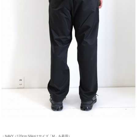
・NAVY（170cm 56kgはサイズ「M」を着用）