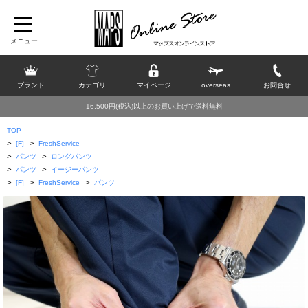
ブランド
カテゴリ
マイページ
overseas
お問合せ
16,500円(税込)以上のお買い上げで送料無料
TOP
>
>
[F]
FreshService
>
>
パンツ
ロングパンツ
>
>
パンツ
イージーパンツ
>
>
>
[F]
FreshService
パンツ