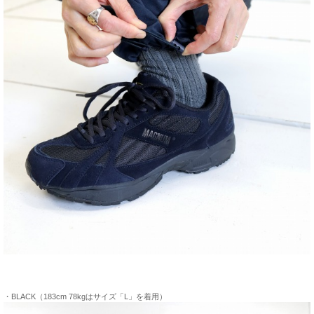
・BLACK（183cm 78kgはサイズ「L」を着用）