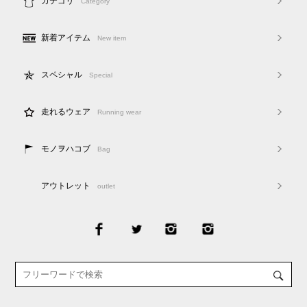
カテゴリ
Category
新着アイテム
New item
スペシャル
Special
走れるウェア
Running wear
モノヲハコブ
Bag
アウトレット
outlet