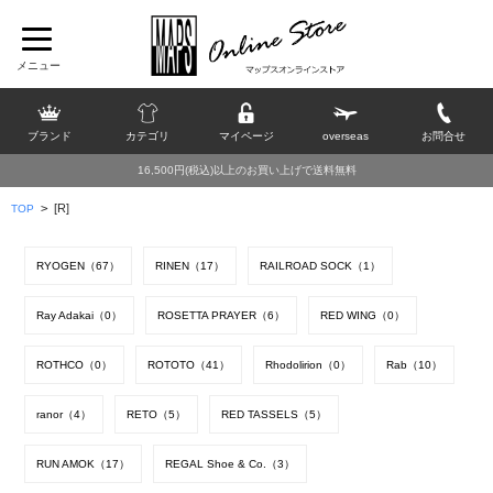
ブランド
カテゴリ
マイページ
overseas
お問合せ
16,500円(税込)以上のお買い上げで送料無料
>
[R]
TOP
RYOGEN（67）
RINEN（17）
RAILROAD SOCK（1）
Ray Adakai（0）
ROSETTA PRAYER（6）
RED WING（0）
ROTHCO（0）
ROTOTO（41）
Rhodolirion（0）
Rab（10）
ranor（4）
RETO（5）
RED TASSELS（5）
RUN AMOK（17）
REGAL Shoe & Co.（3）