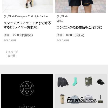
ラブ/Rab Downpour Trail Light Jacket
ラブ/Rab
Veil 1
ランニング～アウトドアまで対応
する2.5レイヤー防水JK
ランニングの必需品をこれ1つに
価格： 22,000円(税込)
価格： 8,800円(税込)
SOLD OUT
SOLD OUT
1 / 1ページ
（全10件）