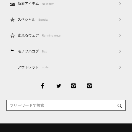
新着アイテム
New item
スペシャル
Special
走れるウェア
Running wear
モノヲハコブ
Bag
アウトレット
outlet