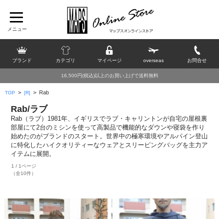
ブランド
カテゴリ
マイページ
overseas
お問合せ
16,500円(税込)以上のお買い上げで送料無料
>
>
Rab
TOP
[R]
Rab/ラブ
Rab（ラブ）1981年、イギリスでラブ・キャリントンが自宅の屋根裏
部屋にて2台のミシンを使って高製品で機能的なダウンや寝袋を作り
始めたのがブランドのスタート。世界中の極寒環境やアルパイン登山
に特化したハイクオリティーなウェアとスリーピングバッグを主力ア
イテムに展開。
1 / 1ページ
（全10件）