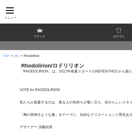
ブランド
カテゴリ
>
>
Rhodolirion
TOP
[R]
Rhodolirion/ロドリリオン
「RHODOLIRION」は、2022年春夏スタートのNEPENTHES か
VOTE for RHODOLIRION
私たちが提案するのは、着る人の気持ちが奮い立ち、自分らしいスタ
「胸の高鳴るような服」をテーマに、自由なクリエーションと歴史あ
デザイナー 須藤由美