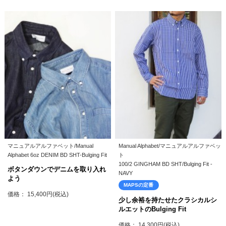
マニュアルアルファベット/Manual
Manual Alphabet/マニュアルアルファベッ
Alphabet 6oz DENIM BD SHT-Bulging Fit
ト
100/2 GINGHAM BD SHT/Bulging Fit -
ボタンダウンでデニムを取り入れ
NAVY
よう
MAPSの定番
価格： 15,400円(税込)
少し余裕を持たせたクラシカルシ
ルエットのBulging Fit
価格： 14,300円(税込)