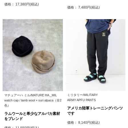
価格： 17,380円(税込)
価格： 7,480円(税込)
ミリタリー/MILITARY
マチュアーハ ミル/MATURE HA._MIL
ARMY APFU PANTS
watch cap / lamb wool × suri alpaca（全2
色）
アメリカ陸軍トレーニングパンツ
です
ラムウールと希少なアルパカ素材
をブレンド
価格： 8,140円(税込)