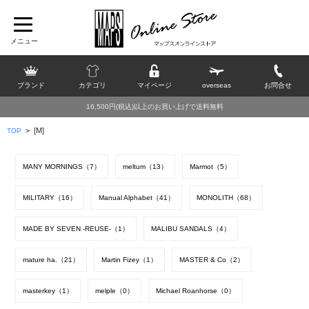
ブランド
カテゴリ
マイページ
overseas
お問合せ
16,500円(税込)以上のお買い上げで送料無料
>
[M]
TOP
MANY MORNINGS（7）
meltum（13）
Marmot（5）
MILITARY（16）
Manual Alphabet（41）
MONOLITH（68）
MADE BY SEVEN -REUSE-（1）
MALIBU SANDALS（4）
mature ha.（21）
Martin Fizey（1）
MASTER & Co（2）
masterkey（1）
melple（0）
Michael Roanhorse（0）