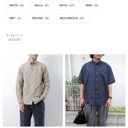
MIXTA（4）
Monro（0）
MUYA（17）
MWC（0）
MBT（1）
MIZUNO（6）
MOOJIMOOJI（5）
5 / 12ページ
（全221件）