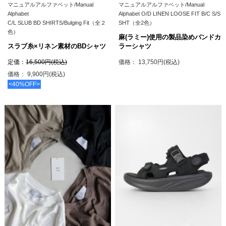
マニュアルアルファベット/Manual
マニュアルアルファベット/Manual
Alphabet
Alphabet O/D LINEN LOOSE FIT B/C S/S
C/L SLUB BD SHIRTS/Bulging Fit（全２
SHT（全2色）
色）
麻(ラミー)使用の製品染めバンドカ
スラブ糸×リネン素材のBDシャツ
ラーシャツ
定価：
16,500円(税込)
価格： 13,750円(税込)
価格： 9,900円(税込)
<40%OFF>