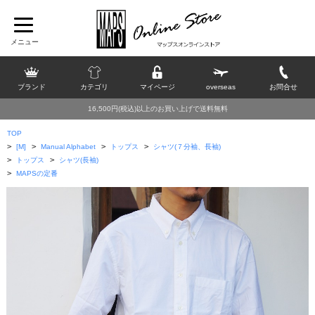
ブランド
カテゴリ
マイページ
overseas
お問合せ
16,500円(税込)以上のお買い上げで送料無料
TOP
>
>
>
>
[M]
Manual Alphabet
トップス
シャツ(７分袖、長袖)
>
>
トップス
シャツ(長袖)
>
MAPSの定番