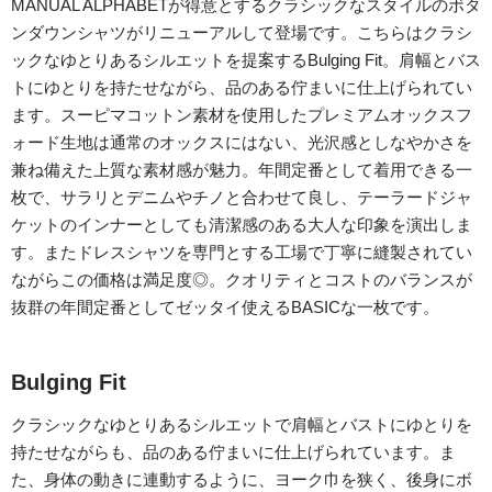
MANUAL ALPHABETが得意とするクラシックなスタイルのボタ
ンダウンシャツがリニューアルして登場です。こちらはクラシ
ックなゆとりあるシルエットを提案するBulging Fit。肩幅とバス
トにゆとりを持たせながら、品のある佇まいに仕上げられてい
ます。スーピマコットン素材を使用したプレミアムオックスフ
ォード生地は通常のオックスにはない、光沢感としなやかさを
兼ね備えた上質な素材感が魅力。年間定番として着用できる一
枚で、サラリとデニムやチノと合わせて良し、テーラードジャ
ケットのインナーとしても清潔感のある大人な印象を演出しま
す。またドレスシャツを専門とする工場で丁寧に縫製されてい
ながらこの価格は満足度◎。クオリティとコストのバランスが
抜群の年間定番としてゼッタイ使えるBASICな一枚です。
Bulging Fit
クラシックなゆとりあるシルエットで肩幅とバストにゆとりを
持たせながらも、品のある佇まいに仕上げられています。ま
た、身体の動きに連動するように、ヨーク巾を狭く、後身にボ