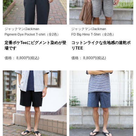
ジャックマン/Jackman
ジャックマン/Jackman
Pigment-Dye Pocket T-shirt（全2色）
FD Big Himo T-Shirt（全2色）
定番ポケTeeにピグメント染めが登
コットンライクな生地感の速乾ポ
場です
リTEE
価格： 8,800円(税込)
価格： 8,800円(税込)