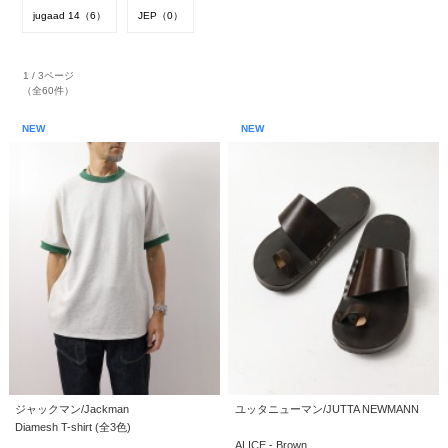
jugaad 14（6）
JEP（0）
1 / 3ページ
（全60件）
NEW
NEW
ジャックマン/Jackman
ユッタニューマン/JUTTA NEWMANN
Diamesh T-shirt (全3色)
ALICE - Brown