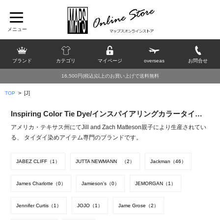
ブランド
カテゴリ
マイページ
overseas
お問合せ
16,500円(税込)以上のお買い上げで送料無料
>
[J]
TOP
Inspiring Color Tie Dye/インスパイアリングカラータイダイ
アメリカ・テキサス州にてJill and Zach Matteson親子により生産されてい
る、 タイダイ染めアイテム専門のブランドです。
JABEZ CLIFF（1）
JUTTA NEWMANN （2）
Jackman（46）
James Charlotte（0）
Jamieson's（0）
JEMORGAN（1）
Jennifer Curtis（1）
JOJO（1）
Jame Grose（2）