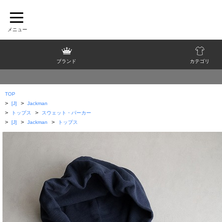
ブランド
カテゴリ
TOP
>
>
[J]
Jackman
>
>
トップス
スウェット・パーカー
>
>
>
[J]
Jackman
トップス