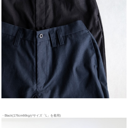
・Black(176cm66kgがサイズ「L」を着用)