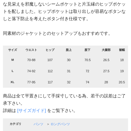
な見栄えを邪魔しないシームポケットと片玉縁のヒップポケッ
トを配しました。ヒップポケットは取り出しが容易なボタンな
しと落下防止を考えたボタン付き仕様です。
同素材のジャケットとのセットアップもおすすめです。
サイズ
ウエスト
ヒップ
股上
股下
大腿部
裾幅
M
70-88
107
30
70.5
26.5
18
L
74-92
112
31
72
27.5
19
XL
77-95
117
32
74
28
20.5
商品は全て平置きにして手採寸している為、若干の誤差はご了
承下さい。
詳細は
[サイズガイド]
をご覧下さい。
カテゴリ
パンツ
＞
ロングパンツ