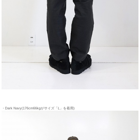
・Dark Navy(176cm66kgがサイズ「L」を着用)