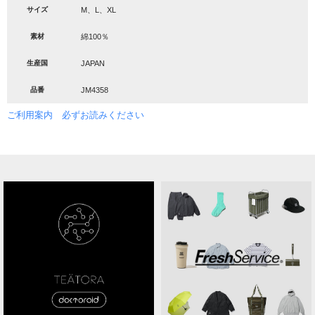
サイズ
M、L、XL
素材
綿100％
生産国
JAPAN
品番
JM4358
ご利用案内 必ずお読みください