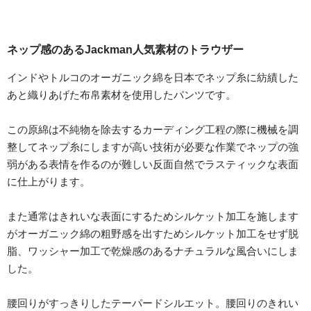
ネップ感のあるJackman人気素材のトラウザー
インドやトルコのオーガニック綿を日本でネップ糸に紡績した
あと織りあげた布帛素材を使用したパンツです。
この原綿は不純物を除去するカーディング工程の際に機械を調
整してネップ糸にしますが高い技術が必要な作業でネップの強
弱がある表情を作るのが難しい反面自然でラスティックな表面
に仕上がります。
また通常はきれいな表面にするためシルケット加工を施します
がオーガニック綿の粗野感を出すためシルケット加工をせず脱
脂、ワッシャー加工で乾燥感のあるナチュラルな風合いにしま
した。
腰回りがすっきりしたテーパードシルエット。腰回りのきれい