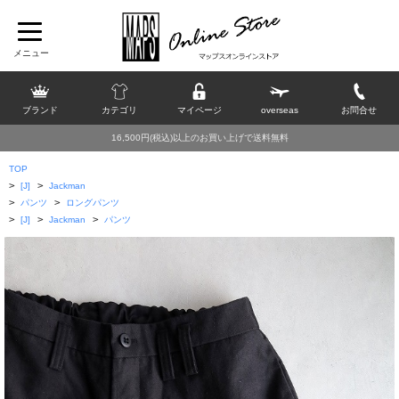
ブランド
カテゴリ
マイページ
overseas
お問合せ
16,500円(税込)以上のお買い上げで送料無料
TOP
>
>
[J]
Jackman
>
>
パンツ
ロングパンツ
>
>
>
[J]
Jackman
パンツ