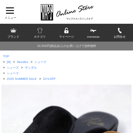
ブランド
カテゴリ
マイページ
overseas
お問合せ
16,500円(税込)以上のお買い上げで送料無料
TOP
>
>
>
[N]
Needles
シューズ
>
>
シューズ
サンダル
>
シューズ
>
>
2026 SUMMER SALE
20％OFF