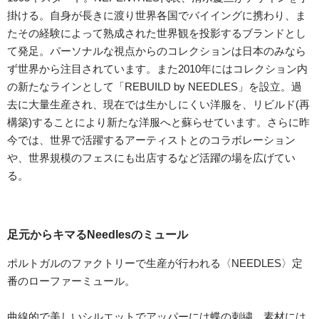
掛ける。自身が長きに渡り世界各国でバイイングに携わり、ま
たその経験によって熟成された世界観を投影するブランドとし
て発足。パーソナルな視点からのコレクションは日本のみなら
ず世界から注目されています。また2010年にはコレクション内
の新たなラインとして「REBUILD by NEEDLES」を設立。過
去に大量生産され、現在では生かしにくい洋服を、リビルド(再
構築)することにより新たな洋服へと蘇らせています。さらに昨
今では、世界で活躍するアーティストとのコラボレーション
や、世界規模のフェスにも出店するなど活躍の場を広げてい
る。
足元からキマるNeedlesのミュール
ポルトガルのファクトリーで生産が行われる〈NEEDLES〉定
番のローファーミュール。
曲線的で美しいシルエットでアッパーには蝶の刺繍。素材には