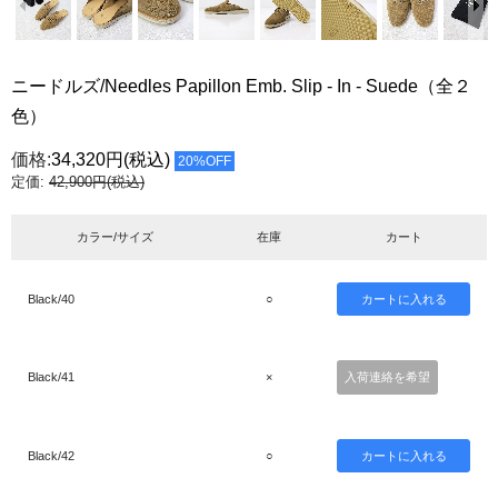
ニードルズ/Needles Papillon Emb. Slip - In - Suede（全２
色）
価格:
34,320円
(税込)
20%OFF
定価:
42,900円(税込)
カラー/サイズ
在庫
カート
Black/40
○
Black/41
×
入荷連絡を希望
Black/42
○