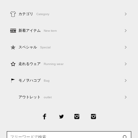
カテゴリ
Category
新着アイテム
New item
スペシャル
Special
走れるウェア
Running wear
モノヲハコブ
Bag
アウトレット
outlet