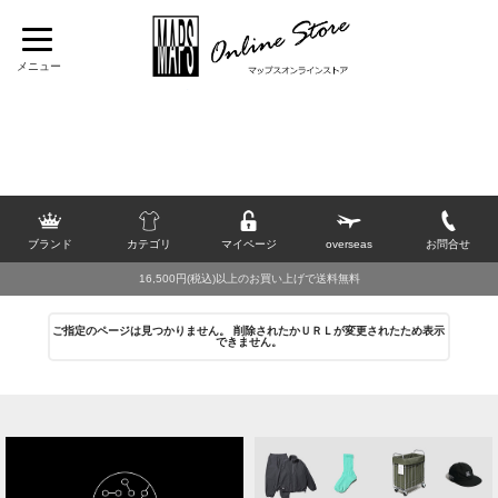
TOP
>
[OTHERS]
>
帽子
>
ハット
>
帽子
>
ハット
>
2026 SUMMER SALE
>
40％OFF
ブランド
カテゴリ
マイページ
overseas
お問合せ
16,500円(税込)以上のお買い上げで送料無料
ご指定のページは見つかりません。 削除されたかＵＲＬが変更されたため表示
できません。