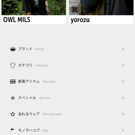
ブランド
Brand
カテゴリ
Category
新着アイテム
New item
スペシャル
Special
走れるウェア
Running wear
モノヲハコブ
Bag