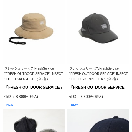
フレッシュサービス/FreshService
フレッシュサービス/FreshService
"FRESH OUTDOOR SERVICE" INSECT
"FRESH OUTDOOR SERVICE" INSECT
SHIELD SAFARI HAT（全2色）
SHIELD SIX PANEL CAP（全2色）
「FRESH OUTDOOR SERVICE」
「FRESH OUTDOOR SERVICE」
価格： 8,800円(税込)
価格： 8,800円(税込)
NEW
NEW