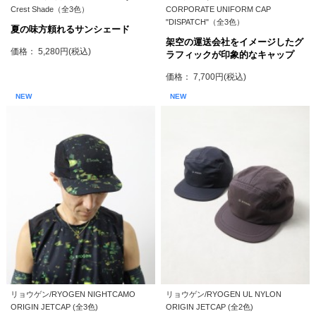
Crest Shade（全3色）
CORPORATE UNIFORM CAP
"DISPATCH"（全3色）
夏の味方頼れるサンシェード
架空の運送会社をイメージしたグ
価格： 5,280円(税込)
ラフィックが印象的なキャップ
価格： 7,700円(税込)
NEW
NEW
リョウゲン/RYOGEN NIGHTCAMO
リョウゲン/RYOGEN UL NYLON
ORIGIN JETCAP (全3色)
ORIGIN JETCAP (全2色)