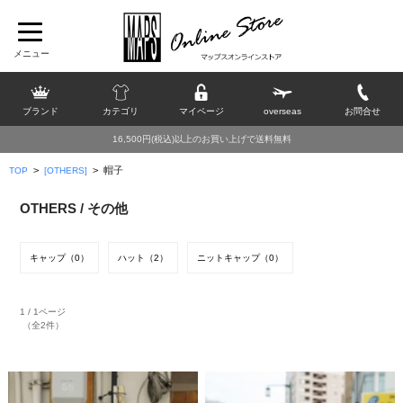
ブランド
カテゴリ
マイページ
overseas
お問合せ
16,500円(税込)以上のお買い上げで送料無料
>
>
帽子
TOP
[OTHERS]
OTHERS / その他
キャップ（0）
ハット（2）
ニットキャップ（0）
1 / 1ページ
（全2件）