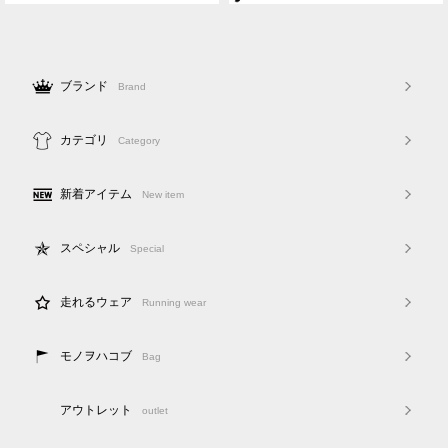
ブランド
Brand
カテゴリ
Category
新着アイテム
New item
スペシャル
Special
走れるウェア
Running wear
モノヲハコブ
Bag
アウトレット
outlet