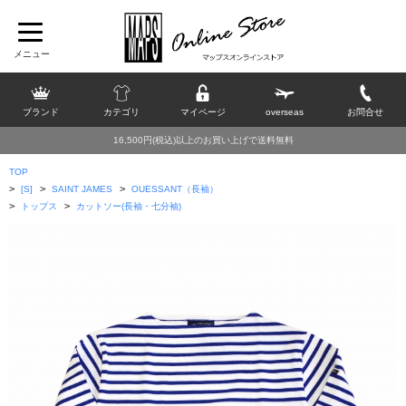
ブランド
カテゴリ
マイページ
overseas
お問合せ
16,500円(税込)以上のお買い上げで送料無料
TOP
>
>
>
[S]
SAINT JAMES
OUESSANT（長袖）
>
>
トップス
カットソー(長袖・七分袖)