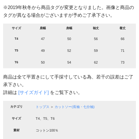
※2019年秋冬から商品タグが変更となりました。画像と商品の
タグが異なる場合がございますが予めご了承下さい。
サイズ
肩幅
身幅
袖丈
着丈
T4
47
50
56
66
T5
49
52
59
71
T6
50
54
62
73
商品は全て平置きにして手採寸している為、若干の誤差はご了
承下さい。
詳細は
[サイズガイド]
をご覧下さい。
カテゴリ
トップス
＞
カットソー(長袖・七分袖)
サイズ
T4、T5、T6
素材
コットン100％