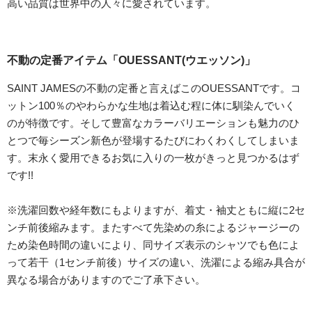
高い品質は世界中の人々に愛されています。
不動の定番アイテム「OUESSANT(ウエッソン)」
SAINT JAMESの不動の定番と言えばこのOUESSANTです。コ
ットン100％のやわらかな生地は着込む程に体に馴染んでいく
のが特徴です。そして豊富なカラーバリエーションも魅力のひ
とつで毎シーズン新色が登場するたびにわくわくしてしまいま
す。末永く愛用できるお気に入りの一枚がきっと見つかるはず
です!!
※洗濯回数や経年数にもよりますが、着丈・袖丈ともに縦に2セ
ンチ前後縮みます。またすべて先染めの糸によるジャージーの
ため染色時間の違いにより、同サイズ表示のシャツでも色によ
って若干（1センチ前後）サイズの違い、洗濯による縮み具合が
異なる場合がありますのでご了承下さい。