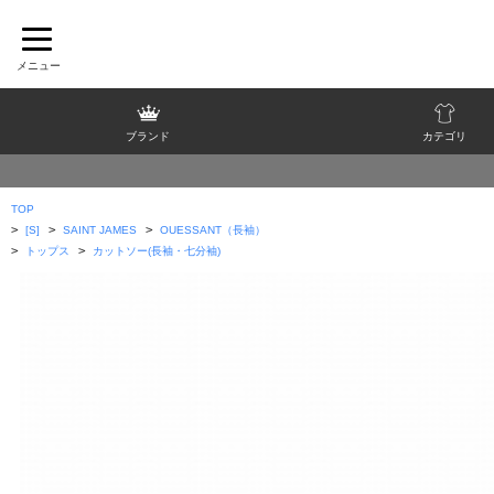
ブランド
カテゴリ
TOP
>
>
>
[S]
SAINT JAMES
OUESSANT（長袖）
>
>
トップス
カットソー(長袖・七分袖)