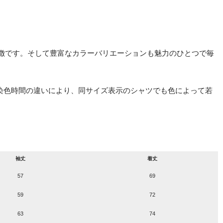
のが特徴です。そして豊富なカラーバリエーションも魅力のひとつで毎
染色時間の違いにより、同サイズ表示のシャツでも色によって若
袖丈
着丈
57
69
59
72
63
74