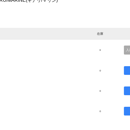
CRU/MARINE(キナリ/マリン)
在庫
×
入
○
○
○