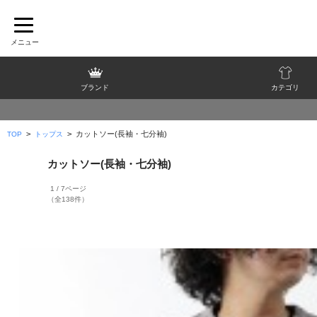
ブランド
カテゴリ
>
>
カットソー(長袖・七分袖)
TOP
トップス
カットソー(長袖・七分袖)
1 / 7ページ
（全138件）