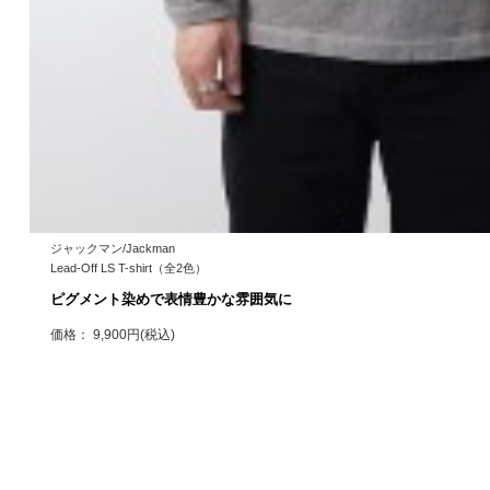
ジャックマン/Jackman
Lead-Off LS T-shirt（全2色）
ピグメント染めで表情豊かな雰囲気に
価格： 9,900円(税込)