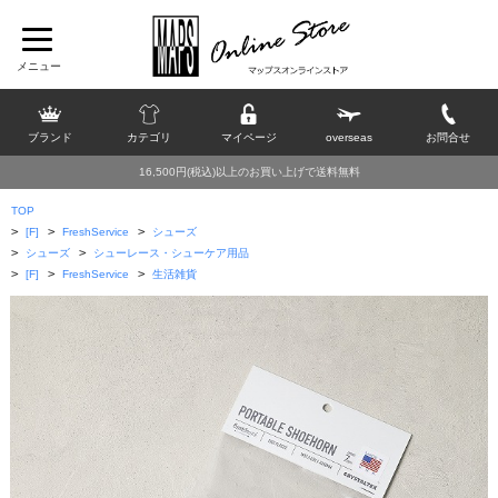
ブランド
カテゴリ
マイページ
overseas
お問合せ
16,500円(税込)以上のお買い上げで送料無料
TOP
>
>
>
[F]
FreshService
シューズ
>
>
シューズ
シューレース・シューケア用品
>
>
>
[F]
FreshService
生活雑貨