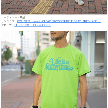
コーディネート商品
サングラス：
OWL MILS Izanami - CLEAR BROWN/PURPLE GRAY 【RED LABEL】
グローブ：
ELDORESO Half-Cut Gloves