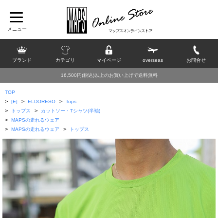
ブランド
カテゴリ
マイページ
overseas
お問合せ
16,500円(税込)以上のお買い上げで送料無料
TOP
>
>
>
[E]
ELDORESO
Tops
>
>
トップス
カットソー・Tシャツ(半袖)
>
MAPSの走れるウェア
>
>
MAPSの走れるウェア
トップス