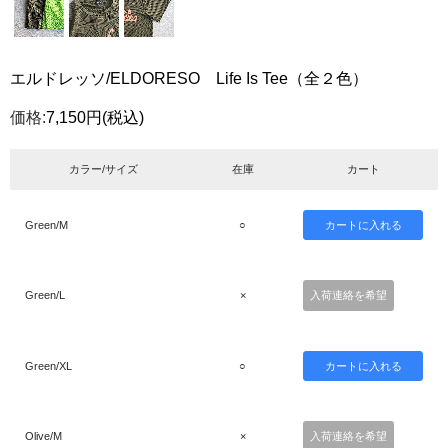
エルドレッソ/ELDORESO Life Is Tee（全２色）
価格:
7,150円
(税込)
カラー/サイズ
在庫
カート
Green/M
○
Green/L
×
入荷連絡を希望
Green/XL
○
Olive/M
×
入荷連絡を希望