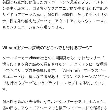
英国から豪州に移住したカスバートソン兄弟とブランドストー
ン夫妻が設立し、自然豊かなタスマニア島で生まれた19世紀の
サイドゴアブーツの元祖。耐久性、機能性、そして高いオリジ
ナル性を兼ね備えたブーツは、アウトドアにもタウンユースに
もとシチュエーションを選びません。
Vibram社ソール搭載の"どこへでも行けるブーツ”
ソールメーカーVibram社との共同開発から生まれたシリーズ。
滑りにくさを突き詰めて調合されたソールはスリッピーな環境
下でもグリップ力を発揮します。 「All-Terrain」ブーツのソー
ルユニットは、様々な特徴があり、ブランドストーンの”どこへ
でも行けるブーツ”というブランドコンセプトを体現していま
す。
耐水性を高めた表情豊かなヌバックレザーを使用し雨の日も、
雪の日も、アウトドアシーンでも幅広いフィールドで活躍する