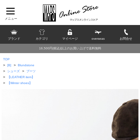
ブランド
カテゴリ
マイページ
overseas
お問合せ
16,500円(税込)以上のお買い上げで送料無料
TOP
>
>
[B]
Blundstone
>
>
シューズ
ブーツ
>
【LEATHER item】
>
【Winter shoes】