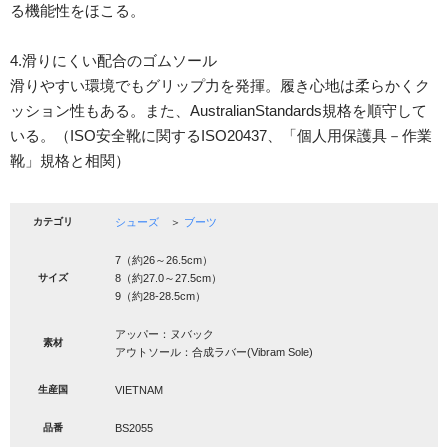
る機能性をほこる。
4.滑りにくい配合のゴムソール
滑りやすい環境でもグリップ力を発揮。履き心地は柔らかくク
ッション性もある。また、AustralianStandards規格を順守して
いる。（ISO安全靴に関するISO20437、「個人用保護具－作業
靴」規格と相関）
カテゴリ
シューズ
＞
ブーツ
7（約26～26.5cm）
サイズ
8（約27.0～27.5cm）
9（約28-28.5cm）
アッパー：ヌバック
素材
アウトソール：合成ラバー(Vibram Sole)
生産国
VIETNAM
品番
BS2055