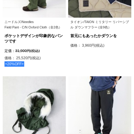
ニードルズ/Needles
タイオン/TAION ミリタリー リバーシブ
Field Pant - C/N Oxford Cloth（全2色）
ル ダウンマフラー (全9色）
ポケットデザインが印象的なパン
首元にもあったかダウンを
ツです
価格： 3,960円(税込)
定価：
31,900円(税込)
価格： 25,520円(税込)
<20%OFF>