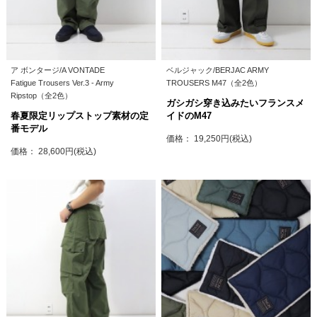
ア ボンタージ/A VONTADE
ベルジャック/BERJAC ARMY
Fatigue Trousers Ver.3 - Army
TROUSERS M47（全2色）
Ripstop（全2色）
ガシガシ穿き込みたいフランスメ
春夏限定リップストップ素材の定
イドのM47
番モデル
価格： 19,250円(税込)
価格： 28,600円(税込)