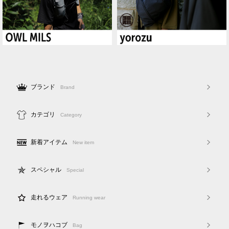
ブランド
Brand
カテゴリ
Category
新着アイテム
New item
スペシャル
Special
走れるウェア
Running wear
モノヲハコブ
Bag