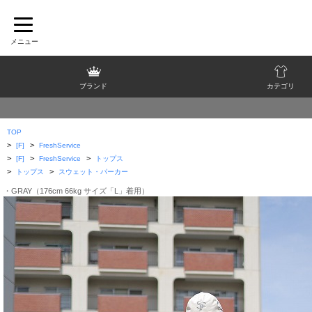
ブランド
カテゴリ
TOP
>
>
[F]
FreshService
>
>
>
[F]
FreshService
トップス
>
>
トップス
スウェット・パーカー
・GRAY（176cm 66kg サイズ「L」着用）