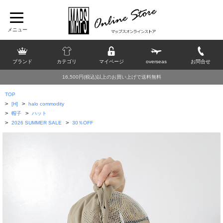
ブランド
カテゴリ
マイページ
overseas
お問合せ
16,500円(税込)以上のお買い上げで送料無料
TOP
>
>
[H]
halo commodity
>
>
帽子
ハット
>
>
2026 SUMMER SALE
30％OFF