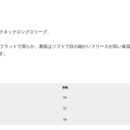
クネックロングスリーブ。
はフラットで滑らか、裏面はソフトで目の細かいフリースが高い保温
す。
身幅
54
57
59