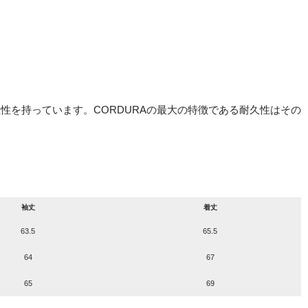
性を持っています。CORDURAの最大の特徴である耐久性はその
袖丈
着丈
63.5
65.5
64
67
65
69