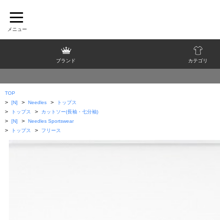
ブランド
カテゴリ
TOP
>
>
>
[N]
Needles
トップス
>
>
トップス
カットソー(長袖・七分袖)
>
>
[N]
Needles Sportswear
>
>
トップス
フリース