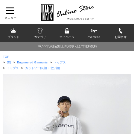
ブランド
カテゴリ
マイページ
overseas
お問合せ
16,500円(税込)以上のお買い上げで送料無料
TOP
>
>
>
[E]
Engineered Garments
トップス
>
>
トップス
カットソー(長袖・七分袖)