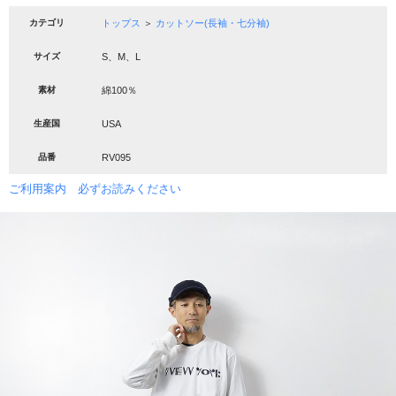
カテゴリ
トップス
＞
カットソー(長袖・七分袖)
サイズ
S、M、L
素材
綿100％
生産国
USA
品番
RV095
ご利用案内 必ずお読みください