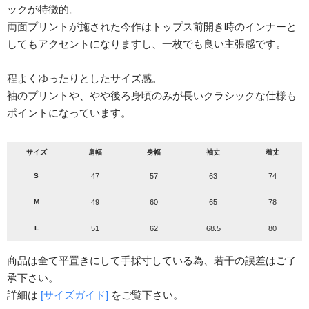
ックが特徴的。
両面プリントが施された今作はトップス前開き時のインナーと
してもアクセントになりますし、一枚でも良い主張感です。
程よくゆったりとしたサイズ感。
袖のプリントや、やや後ろ身頃のみが長いクラシックな仕様も
ポイントになっています。
サイズ
肩幅
身幅
袖丈
着丈
S
47
57
63
74
M
49
60
65
78
L
51
62
68.5
80
商品は全て平置きにして手採寸している為、若干の誤差はご了
承下さい。
詳細は
[サイズガイド]
をご覧下さい。