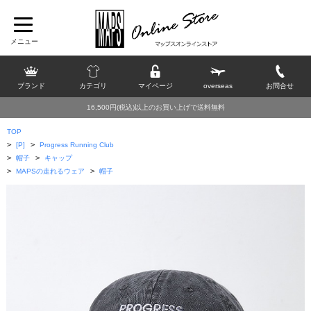
ブランド
カテゴリ
マイページ
overseas
お問合せ
16,500円(税込)以上のお買い上げで送料無料
TOP
>
>
[P]
Progress Running Club
>
>
帽子
キャップ
>
>
MAPSの走れるウェア
帽子