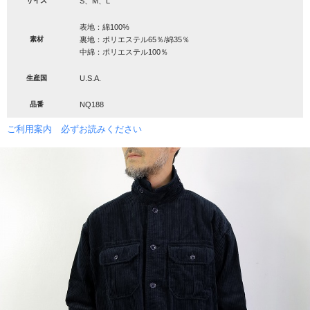
サイズ
S、M、L
表地：綿100%
素材
裏地：ポリエステル65％/綿35％
中綿：ポリエステル100％
生産国
U.S.A.
品番
NQ188
ご利用案内 必ずお読みください