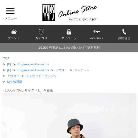
ブランド
カテゴリ
マイページ
overseas
お問合せ
16,500円(税込)以上のお買い上げで送料無料
TOP
>
>
[E]
Engineered Garments
>
>
>
>
[E]
Engineered Garments
アウター
ジャケット
>
>
アウター
ジャケット・ブルゾン
>
MAPS通販
・183cm 78kg サイズ「L」を着用