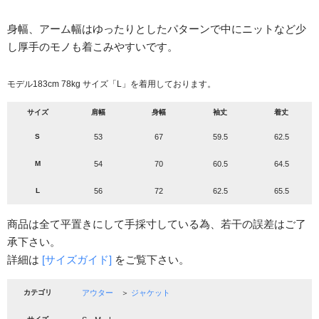
身幅、アーム幅はゆったりとしたパターンで中にニットなど少
し厚手のモノも着こみやすいです。
モデル183cm 78kg サイズ「L」を着用しております。
サイズ
肩幅
身幅
袖丈
着丈
S
53
67
59.5
62.5
M
54
70
60.5
64.5
L
56
72
62.5
65.5
商品は全て平置きにして手採寸している為、若干の誤差はご了
承下さい。
詳細は
[サイズガイド]
をご覧下さい。
カテゴリ
アウター
＞
ジャケット