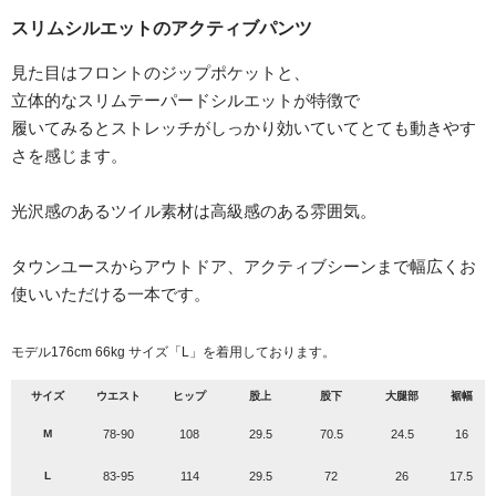
スリムシルエットのアクティブパンツ
見た目はフロントのジップポケットと、
立体的なスリムテーパードシルエットが特徴で
履いてみるとストレッチがしっかり効いていてとても動きやす
さを感じます。
光沢感のあるツイル素材は高級感のある雰囲気。
タウンユースからアウトドア、アクティブシーンまで幅広くお
使いいただける一本です。
モデル176cm 66kg サイズ「L」を着用しております。
サイズ
ウエスト
ヒップ
股上
股下
大腿部
裾幅
M
78-90
108
29.5
70.5
24.5
16
L
83-95
114
29.5
72
26
17.5