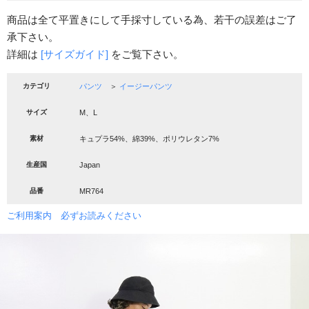
商品は全て平置きにして手採寸している為、若干の誤差はご了
承下さい。
詳細は
[サイズガイド]
をご覧下さい。
カテゴリ
パンツ
＞
イージーパンツ
サイズ
M、L
素材
キュプラ54%、綿39%、ポリウレタン7%
生産国
Japan
品番
MR764
ご利用案内 必ずお読みください