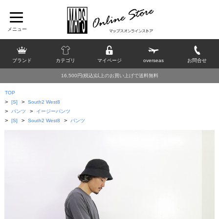
ブランド
カテゴリ
マイページ
overseas
お問合せ
16,500円(税込)以上のお買い上げで送料無料
TOP
>
>
[S]
South2 West8
>
>
パンツ
イージーパンツ
>
>
>
[S]
South2 West8
パンツ