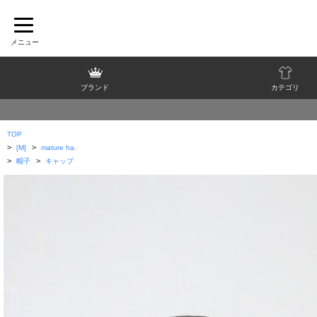
ブランド
カテゴリ
TOP
>
>
[M]
mature ha.
>
>
帽子
キャップ