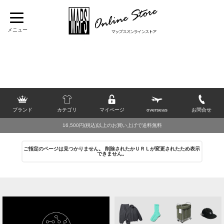
TOP
>
トップス
>
カットソー・Tシャツ(半袖)
>
[J]
>
Jackman
>
トップス
>
2026 SUMMER SALE
>
20％OFF
ブランド
カテゴリ
マイページ
overseas
お問合せ
16,500円(税込)以上のお買い上げで送料無料
ご指定のページは見つかりません。 削除されたかＵＲＬが変更されたため表示
できません。