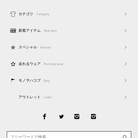
カテゴリ
Category
新着アイテム
New item
スペシャル
Special
走れるウェア
Running wear
モノヲハコブ
Bag
アウトレット
outlet