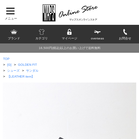
ブランド
カテゴリ
マイページ
overseas
お問合せ
16,500円(税込)以上のお買い上げで送料無料
TOP
>
>
[G]
GOLDEN FIT
>
>
シューズ
サンダル
>
【LEATHER item】