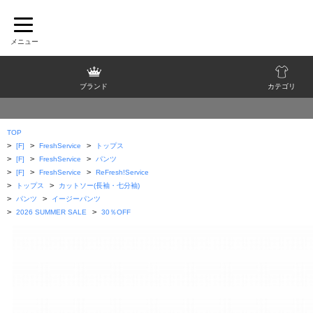
ブランド
カテゴリ
TOP
>
>
>
[F]
FreshService
トップス
>
>
>
[F]
FreshService
パンツ
>
>
>
[F]
FreshService
ReFresh!Service
>
>
トップス
カットソー(長袖・七分袖)
>
>
パンツ
イージーパンツ
>
>
2026 SUMMER SALE
30％OFF