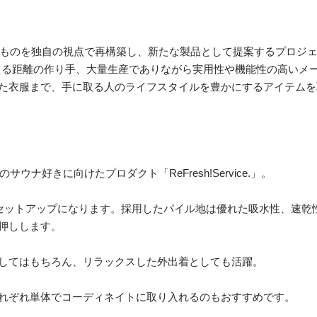
れているものを独自の視点で再構築し、新たな製品として提案するプロジ
える距離の作り手、大量生産でありながら実用性や機能性の高いメ
た衣服まで、手に取る人のライフスタイルを豊かにするアイテムを
サウナ好きに向けたプロダクト「ReFresh!Service.」。
セットアップになります。採用したパイル地は優れた吸水性、速乾
押しします。
してはもちろん、リラックスした外出着としても活躍。
れぞれ単体でコーディネイトに取り入れるのもおすすめです。