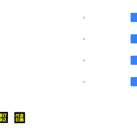
○
○
○
○