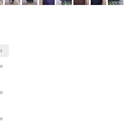
ト
切
切
切