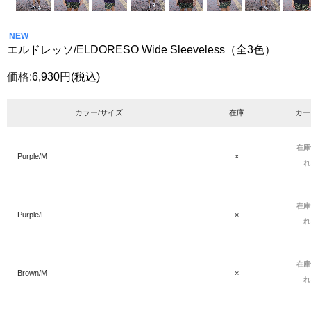
NEW
エルドレッソ/ELDORESO Wide Sleeveless（全3色）
価格:
6,930円
(税込)
カラー/サイズ
在庫
カー
在庫
Purple/M
×
れ
在庫
Purple/L
×
れ
在庫
Brown/M
×
れ