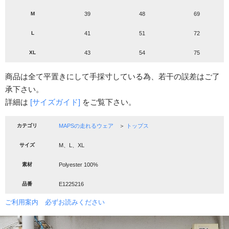
M
39
48
69
L
41
51
72
XL
43
54
75
商品は全て平置きにして手採寸している為、若干の誤差はご了
承下さい。
詳細は
[サイズガイド]
をご覧下さい。
カテゴリ
MAPSの走れるウェア
＞
トップス
サイズ
M、L、XL
素材
Polyester 100%
品番
E1225216
ご利用案内 必ずお読みください