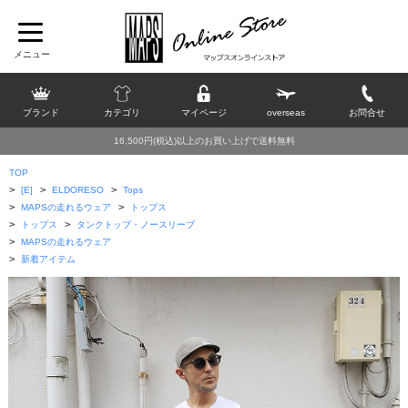
ブランド
カテゴリ
マイページ
overseas
お問合せ
16,500円(税込)以上のお買い上げで送料無料
TOP
>
>
>
[E]
ELDORESO
Tops
>
>
MAPSの走れるウェア
トップス
>
>
トップス
タンクトップ・ノースリーブ
>
MAPSの走れるウェア
>
新着アイテム